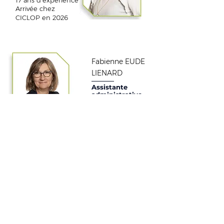
17 ans d’expérience
Arrivée chez
CICLOP en 2026
Fabienne EUDE
LIENARD
Assistante
administrative
39 ans d’expérience
Arrivée chez
CICLOP en 2020
Mathéo LASGI-
GOSSENT
Apprenti
assistant
administratif
Arrivé chez